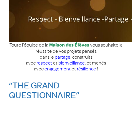
Toute l’équipe de la
vous souhaite la
Maison des Élèves
réussite de vos projets pensés
dans le
partage
, construits
avec
respect
et
bienveillance
, et menés
avec
engagement
et
résilience
!
“THE GRAND
QUESTIONNAIRE”