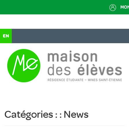
Aller
MO
au
contenu
principal
EN
Catégories : :
News